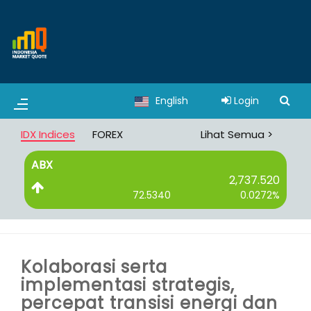
English
Login
IDX Indices
FOREX
Lihat Semua >
ABX
B
2,737.520
72.5340
0.0272%
Kolaborasi serta
implementasi strategis,
percepat transisi energi dan