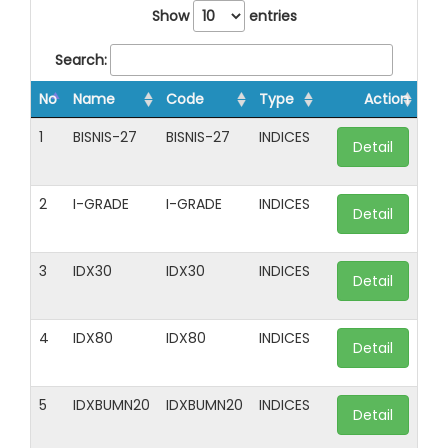
Show
entries
Search:
No
Name
Code
Type
Action
1
BISNIS-27
BISNIS-27
INDICES
Detail
2
I-GRADE
I-GRADE
INDICES
Detail
3
IDX30
IDX30
INDICES
Detail
4
IDX80
IDX80
INDICES
Detail
5
IDXBUMN20
IDXBUMN20
INDICES
Detail