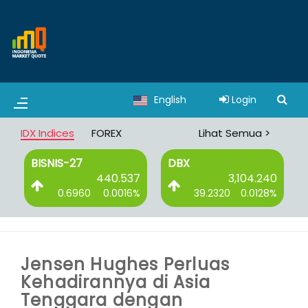
English
Login
IDX Indices
FOREX
Lihat Semua >
BISNIS-27
DBX
4
440.537
3,104.240
%
0.6960
0.0016%
39.2320
0.0128%
Jensen Hughes Perluas
Kehadirannya di Asia
Tenggara dengan