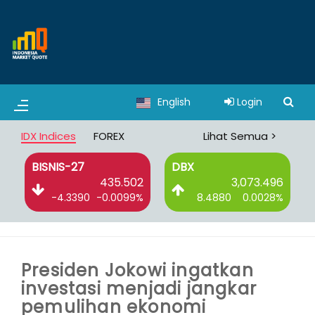
English
Login
IDX Indices
FOREX
Lihat Semua >
BISNIS-27
DBX
0
435.502
3,073.496
%
-4.3390
-0.0099%
8.4880
0.0028%
Presiden Jokowi ingatkan
investasi menjadi jangkar
pemulihan ekonomi