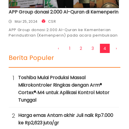
APP Group donasi 2.000 Al-Quran di Kemenperin
Mar 25, 2024
CSR
APP Group donasi 2.000 Al-Quran ke Kementerian
Perindustrian (Kemenperin) pada acara pembukaan
Bazaar Lebaran 2024.
‹
1
2
3
4
›
Berita Populer
1
Toshiba Mulai Produksi Massal
Mikrokontroler Ringkas dengan Arm®
Cortex®‑M4 untuk Aplikasi Kontrol Motor
Tunggal
2
Harga emas Antam akhir Juli naik Rp7.000
ke Rp2,623 juta/gr