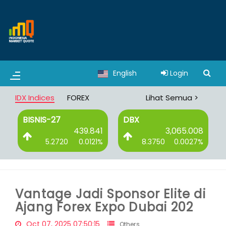
English
Login
IDX Indices
FOREX
Lihat Semua >
BISNIS-27
DBX
0
439.841
3,065.008
%
5.2720
0.0121%
8.3750
0.0027%
Vantage Jadi Sponsor Elite di
Ajang Forex Expo Dubai 202
Oct 07, 2025 07:50:15
Others