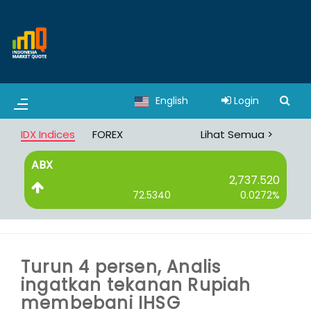
English
Login
IDX Indices
FOREX
Lihat Semua >
ABX
B
2,737.520
72.5340
0.0272%
Turun 4 persen, Analis
ingatkan tekanan Rupiah
membebani IHSG