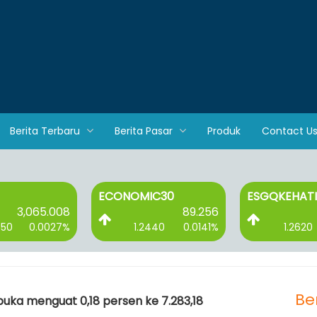
Berita Terbaru
Berita Pasar
Produk
Contact U
ECONOMIC30
ESGQKEHATI
3,065.008
89.256
750
0.0027%
1.2440
0.0141%
1.2620
Be
buka menguat 0,18 persen ke 7.283,18