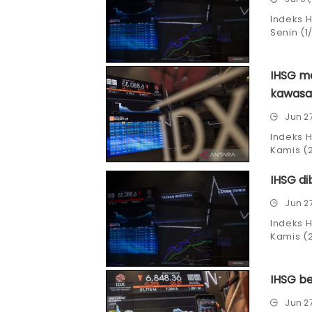
Indeks 
Senin (1
posisi 7.
IHSG m
kawasa
Jun 2
Indeks 
Kamis (
mayorit
IHSG di
Jun 2
Indeks 
Kamis (2
posisi 6.
IHSG b
Jun 2