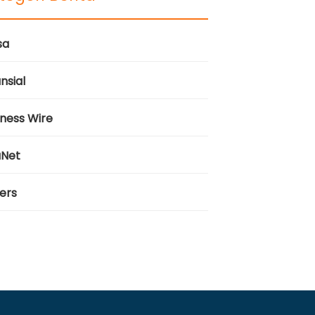
sa
nsial
iness Wire
aNet
ers