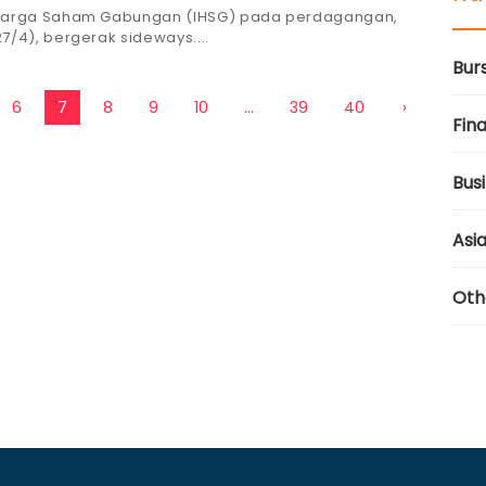
Harga Saham Gabungan (IHSG) pada perdagangan,
27/4), bergerak sideways.
Bur
6
7
8
9
10
...
39
40
›
Fina
Bus
Asi
Oth