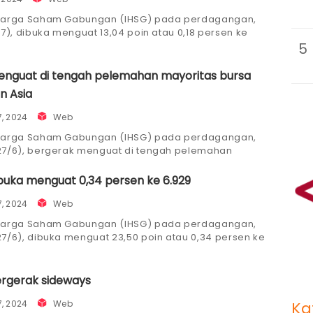
Harga Saham Gabungan (IHSG) pada perdagangan,
/7), dibuka menguat 13,04 poin atau 0,18 persen ke
5
076,62.
enguat di tengah pelemahan mayoritas bursa
n Asia
7, 2024
Web
Harga Saham Gabungan (IHSG) pada perdagangan,
27/6), bergerak menguat di tengah pelemahan
as bursa saham kawasan Asia.
buka menguat 0,34 persen ke 6.929
7, 2024
Web
Harga Saham Gabungan (IHSG) pada perdagangan,
7/6), dibuka menguat 23,50 poin atau 0,34 persen ke
929,14.
ergerak sideways
Ka
7, 2024
Web