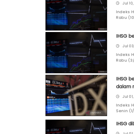
Jul 10
Indeks 
Rabu (10
posisi 7.
IHSG b
Jul 03
Indeks 
Rabu (3
IHSG be
dalam 
Jul 01
Indeks 
Senin (1
data inf
IHSG di
Jul 01