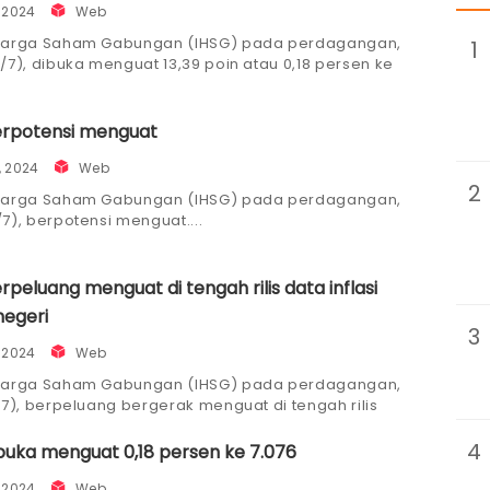
, 2024
Web
Harga Saham Gabungan (IHSG) pada perdagangan,
1
/7), dibuka menguat 13,39 poin atau 0,18 persen ke
283,18.
erpotensi menguat
, 2024
Web
2
Harga Saham Gabungan (IHSG) pada perdagangan,
/7), berpotensi menguat.
rpeluang menguat di tengah rilis data inflasi
negeri
3
, 2024
Web
Harga Saham Gabungan (IHSG) pada perdagangan,
/7), berpeluang bergerak menguat di tengah rilis
lasi Indonesia periode Juni 2024.
4
buka menguat 0,18 persen ke 7.076
, 2024
Web