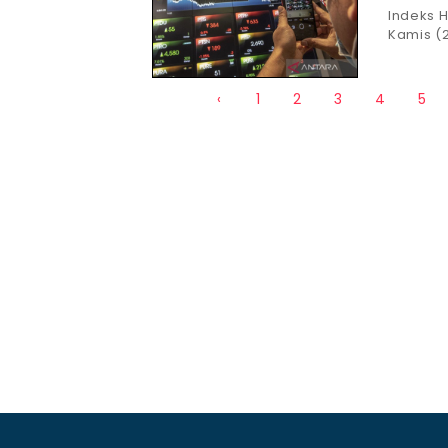
Indeks 
Kamis (
‹
1
2
3
4
5