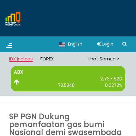
English
Login
IDX Indices
FOREX
Lihat Semua >
ABX
B
2,737.520
72.5340
0.0272%
SP PGN Dukung
pemanfaatan gas bumi
Nasional demi swasembada