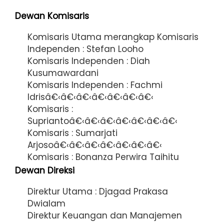
Dewan Komisaris
Komisaris Utama merangkap Komisaris
Independen : Stefan Looho
Komisaris Independen : Diah
Kusumawardani
Komisaris Independen : Fachmi
Idrisâ€‹â€‹â€‹â€‹â€‹â€‹â€‹
Komisaris :
Supriantoâ€‹â€‹â€‹â€‹â€‹â€‹â€‹
Komisaris : Sumarjati
Arjosoâ€‹â€‹â€‹â€‹â€‹â€‹â€‹
Komisaris : Bonanza Perwira Taihitu
Dewan Direksi
Direktur Utama : Djagad Prakasa
Dwialam
Direktur Keuangan dan Manajemen