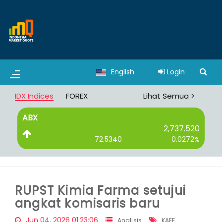
English
Login
IDX Indices
FOREX
Lihat Semua >
ABX
B
2,737.520
72.5340
0.0272%
RUPST Kimia Farma setujui
angkat komisaris baru
Jun 04, 2026 01:23:06
Analisis
KAEF