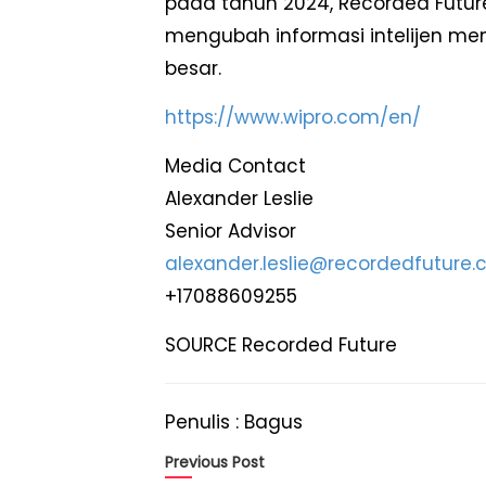
pada tahun 2024, Recorded Fut
mengubah informasi intelijen men
besar.
https://www.wipro.com/en/
Media Contact
Alexander Leslie
Senior Advisor
alexander.leslie@recordedfuture
+17088609255
SOURCE Recorded Future
Penulis : Bagus
Previous Post