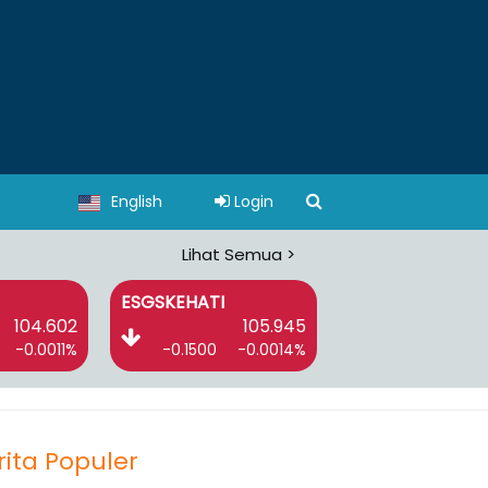
s
English
Login
Lihat Semua >
ESGSKEHATI
I-GRADE
104.602
105.945
1
-0.0011%
-0.1500
-0.0014%
-0.7100
-0
rita Populer