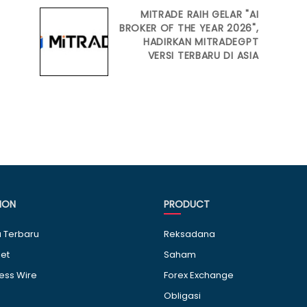
MITRADE RAIH GELAR "AI
BROKER OF THE YEAR 2026",
HADIRKAN MITRADEGPT
VERSI TERBARU DI ASIA
ION
PRODUCT
a Terbaru
Reksadana
et
Saham
ess Wire
Forex Exchange
Obligasi