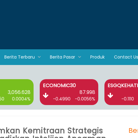
Berita Terbaru
Berita Pasar
Produk
Contact U
ECONOMIC30
ESGQKEHATI
3,056.628
87.998
50
0.0004%
-0.4990
-0.0056%
-0.1110
kan Kemitraan Strategis
Be