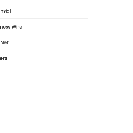
nsial
iness Wire
aNet
ers