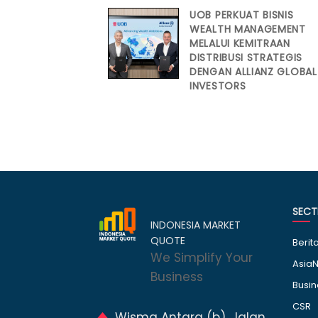
UOB PERKUAT BISNIS
WEALTH MANAGEMENT
MELALUI KEMITRAAN
DISTRIBUSI STRATEGIS
DENGAN ALLIANZ GLOBAL
INVESTORS
SECT
INDONESIA MARKET
QUOTE
Berit
We Simplify Your
AsiaN
Business
Busin
CSR
Wisma Antara (b), Jalan