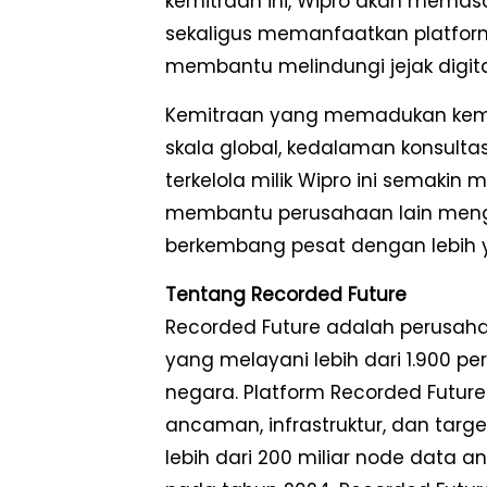
kemitraan ini, Wipro akan memas
sekaligus memanfaatkan platform 
membantu melindungi jejak digita
Kemitraan yang memadukan kema
skala global, kedalaman konsulta
terkelola milik Wipro ini semaki
membantu perusahaan lain men
berkembang pesat dengan lebih yak
Tentang Recorded Future
Recorded Future adalah perusaha
yang melayani lebih dari 1.900 p
negara. Platform Recorded Futu
ancaman, infrastruktur, dan targe
lebih dari 200 miliar node data a