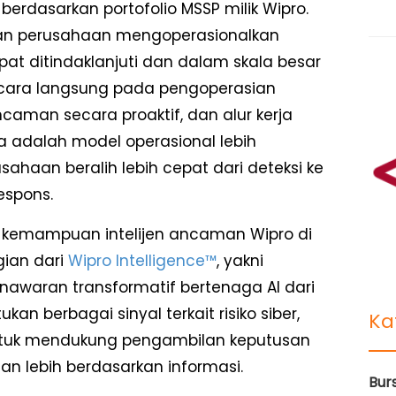
berdasarkan portofolio MSSP milik Wipro.
an perusahaan mengoperasionalkan
apat ditindaklanjuti dan dalam skala besar
cara langsung pada pengoperasian
caman secara proaktif, dan alur kerja
nya adalah model operasional lebih
ahaan beralih lebih cepat dari deteksi ke
espons.
 kemampuan intelijen ancaman Wipro di
gian dari
Wipro Intelligence™
, yakni
enawaran transformatif bertenaga AI dari
kan berbagai sinyal terkait risiko siber,
Ka
s untuk mendukung pengambilan keputusan
an lebih berdasarkan informasi.
Bur