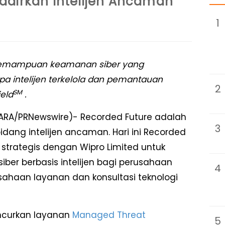
adirkan Intelijen Ancaman
1
kemampuan keamanan siber yang
 intelijen terkelola dan pemantauan
2
SM
eld
.
NTARA/PRNewswire)- Recorded Future adalah
3
idang intelijen ancaman. Hari ini Recorded
trategis dengan Wipro Limited untuk
er berbasis intelijen bagi perusahaan
4
usahaan layanan dan konsultasi teknologi
ncurkan layanan
Managed Threat
5