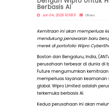
Dengan Wipro Untuk H
Berbasis AI
Jun 04, 2026 10:58:11
Others
Kemitraan ini akan memperluas 
mendukung penawaran baru berupa
merek di portofolio Wipro CyberShi
Boston dan Bengaluru, India, (A
perusahaan terbesar di dunia di b
Future mengumumkan kemitraan s
memperluas layanan keamanan sib
global. Wipro Limited adalah per
terkemuka berbasis AI.
Kedua perusahaan ini akan melu