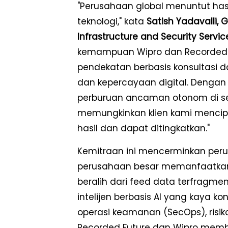
"Perusahaan global menuntut ha
teknologi," kata
Satish Yadavalli, 
Infrastructure and Security Servic
kemampuan Wipro dan Recorded 
pendekatan berbasis konsultasi d
dan kepercayaan digital. Dengan
perburuan ancaman otonom di selu
memungkinkan klien kami mencip
hasil dan dapat ditingkatkan."
Kemitraan ini mencerminkan perub
perusahaan besar memanfaatkan 
beralih dari feed data terfragmen
intelijen berbasis AI yang kaya kon
operasi keamanan (SecOps), risiko
Recorded Future dan Wipro mem