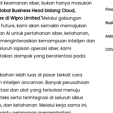
sil keamanan siber, bukan hanya masukan
Fina
Global Business Head bidang Cloud,
es di Wipro Limited.
"Melalui gabungan
Bus
Future, kami akan semakin memajukan
an AI untuk pertahanan siber, ketahanan,
Asi
 menginterasikan kemampuan intelijen dan
ruh lapisan operasi siber, kami
Oth
takan dampak yang berorientasi pada
ahan lebih luas di pasar terkait cara
intelijen ancaman. Banyak perusahaan
tasi dan alat yang terisolasi menuju
teks serta terintegrasi di seluruh siklus
, dan ketahanan. Melalui kerja sama ini,
bantu pelanggan menjembatani