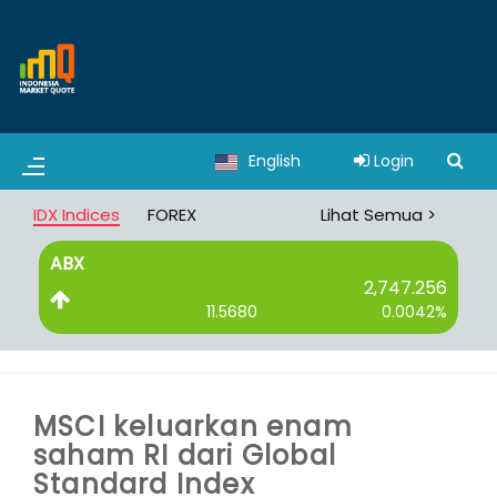
English
Login
IDX Indices
FOREX
Lihat Semua >
ABX
B
2,747.256
11.5680
0.0042%
MSCI keluarkan enam
saham RI dari Global
Standard Index