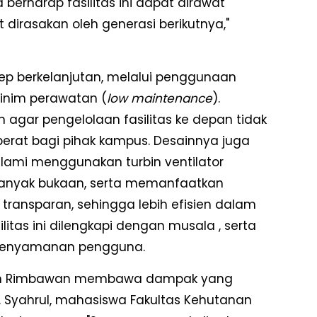
berharap fasilitas ini dapat dirawat
irasakan oleh generasi berikutnya,"
sep berkelanjutan, melalui penggunaan
inim perawatan (
low maintenance
).
n agar pengelolaan fasilitas ke depan tidak
rat bagi pihak kampus. Desainnya juga
alami menggunakan turbin ventilator
banyak bukaan, serta memanfaatkan
transparan, sehingga lebih efisien dalam
ilitas ini dilengkapi dengan musala , serta
g kenyamanan pengguna.
ntin Rimbawan membawa dampak yang
i. Syahrul, mahasiswa Fakultas Kehutanan