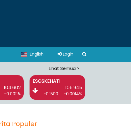
s
English
Login
Lihat Semua >
ESGSKEHATI
I-GRADE
104.602
105.945
1
-0.0011%
-0.1500
-0.0014%
-0.7100
-0
rita Populer