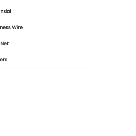
nsial
iness Wire
aNet
ers