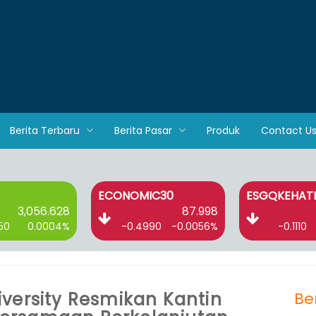
Berita Terbaru
Berita Pasar
Produk
Contact U
ECONOMIC30
ESGQKEHATI
3,056.628
87.998
50
0.0004%
-0.4990
-0.0056%
-0.1110
versity Resmikan Kantin
Be