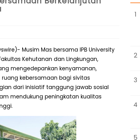
ersamaan Berkelanjutan
a
1
swire)- Musim Mas bersama IPB University
2
akultas Kehutanan dan Lingkungan,
i yang mengedepankan kenyamanan,
i ruang kebersamaan bagi sivitas
3
ian dari inisiatif tanggung jawab sosial
am mendukung peningkatan kualitas
4
nggi.
5