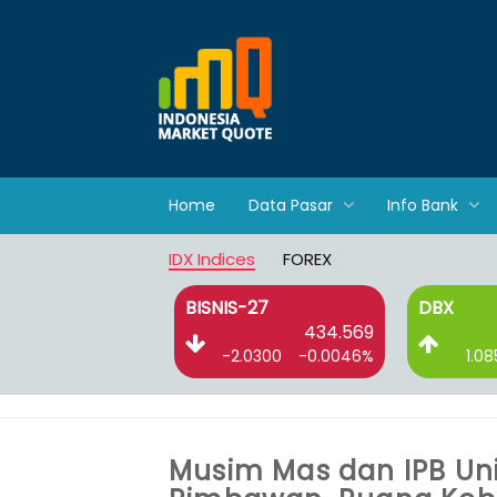
Home
Data Pasar
Info Bank
IDX Indices
FOREX
BISNIS-27
DBX
2,666.086
434.569
33.8480
-0.0125%
-2.0300
-0.0046%
1.08
Musim Mas dan IPB Uni