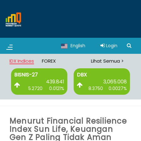
English
Login
IDX Indices
FOREX
Lihat Semua >
BISNIS-27
DBX
0
439.841
3,065.008
%
5.2720
0.0121%
8.3750
0.0027%
Menurut Financial Resilience
Index Sun Life, Keuangan
Gen Z Paling Tidak Aman