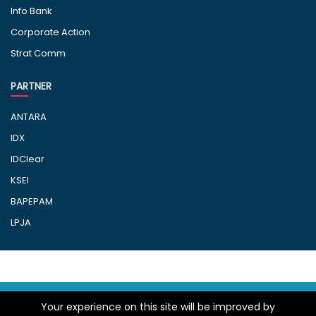
Info Bank
Corporate Action
Strat Comm
PARTNER
ANTARA
IDX
IDClear
KSEI
BAPEPAM
LPJA
© 2010-2025 IMQ - LBKN ANTARA. All right
Your experience on this site will be improved by