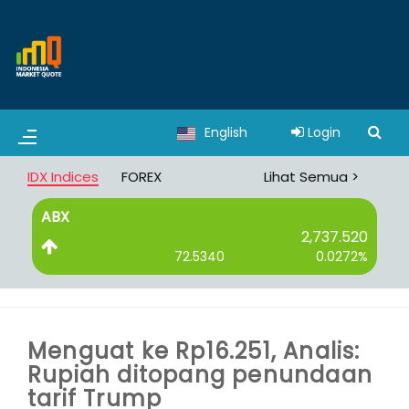
English
Login
IDX Indices
FOREX
Lihat Semua >
ABX
B
2,737.520
72.5340
0.0272%
Menguat ke Rp16.251, Analis:
Rupiah ditopang penundaan
tarif Trump