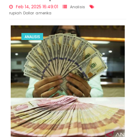
Feb 14, 2025 16:49:01
Analisis
rupiah
Dollar
amerika
ANALISIS