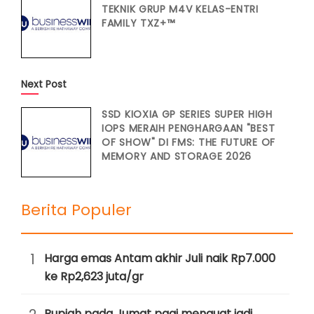
TEKNIK GRUP M4V KELAS-ENTRI
FAMILY TXZ+™
Next Post
SSD KIOXIA GP SERIES SUPER HIGH
IOPS MERAIH PENGHARGAAN "BEST
OF SHOW" DI FMS: THE FUTURE OF
MEMORY AND STORAGE 2026
Berita Populer
1
Harga emas Antam akhir Juli naik Rp7.000
ke Rp2,623 juta/gr
Rupiah pada Jumat pagi menguat jadi