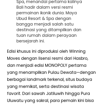
Spa, menandai pertama kalinya
Bali hadir dalam versi resmi
permainan ikonik dunia. Maya
Ubud Resort & Spa dengan
bangga menjadi salah satu
destinasi yang ditampilkan dan
tuan rumah dalam perayaan
bersejarah ini.
Edisi khusus ini diproduksi oleh Winning
Moves dengan lisensi resmi dari Hasbro,
dan menjadi edisi MONOPOLY pertama
yang menampilkan Pulau Dewata—dengan
berbagai landmark terkenal, situs budaya
yang memikat, serta destinasi wisata
favorit. Dari sawah Jatiluwih hingga Pura
Uluwatu yang sakral, para pemain kini bisa