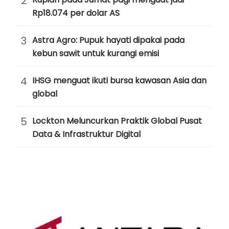
2
Rp18.074 per dolar AS
3
Astra Agro: Pupuk hayati dipakai pada
kebun sawit untuk kurangi emisi
4
IHSG menguat ikuti bursa kawasan Asia dan
global
5
Lockton Meluncurkan Praktik Global Pusat
Data & Infrastruktur Digital