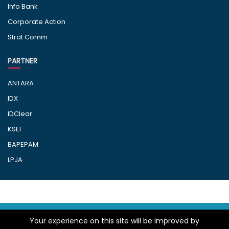
Info Bank
Corporate Action
Strat Comm
PARTNER
ANTARA
IDX
IDClear
KSEI
BAPEPAM
LPJA
© 2010-2025 IMQ - LBKN ANTARA. All right
Your experience on this site will be improved by