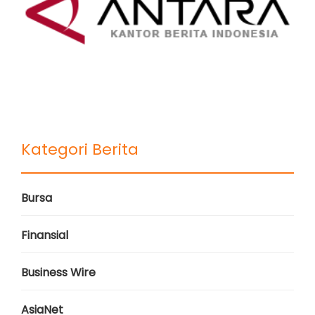
Kategori Berita
Bursa
Finansial
Business Wire
AsiaNet