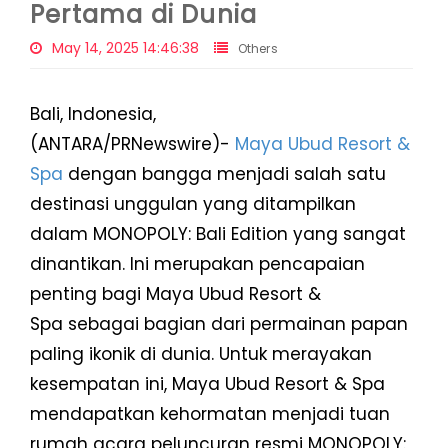
Pertama di Dunia
May 14, 2025 14:46:38
Others
Bali, Indonesia,
(ANTARA/PRNewswire)-
Maya Ubud Resort &
Spa
dengan bangga menjadi salah satu
destinasi unggulan yang ditampilkan
dalam MONOPOLY: Bali Edition yang sangat
dinantikan. Ini merupakan pencapaian
penting bagi Maya Ubud Resort &
Spa sebagai bagian dari permainan papan
paling ikonik di dunia. Untuk merayakan
kesempatan ini, Maya Ubud Resort & Spa
mendapatkan kehormatan menjadi tuan
rumah acara peluncuran resmi MONOPOLY: