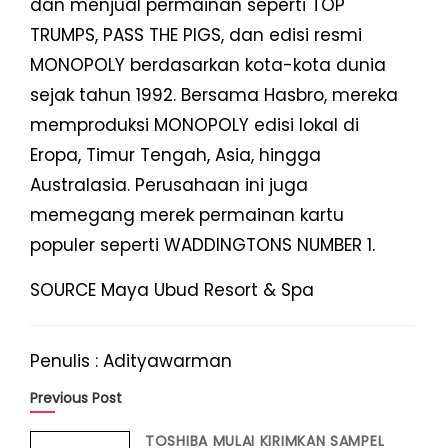
dan menjual permainan seperti TOP
TRUMPS, PASS THE PIGS, dan edisi resmi
MONOPOLY berdasarkan kota-kota dunia
sejak tahun 1992. Bersama Hasbro, mereka
memproduksi MONOPOLY edisi lokal di
Eropa, Timur Tengah, Asia, hingga
Australasia. Perusahaan ini juga
memegang merek permainan kartu
populer seperti WADDINGTONS NUMBER 1.
SOURCE Maya Ubud Resort & Spa
Penulis : Adityawarman
Previous Post
TOSHIBA MULAI KIRIMKAN SAMPEL