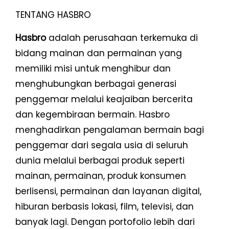
TENTANG HASBRO
Hasbro
adalah perusahaan terkemuka di
bidang mainan dan permainan yang
memiliki misi untuk menghibur dan
menghubungkan berbagai generasi
penggemar melalui keajaiban bercerita
dan kegembiraan bermain. Hasbro
menghadirkan pengalaman bermain bagi
penggemar dari segala usia di seluruh
dunia melalui berbagai produk seperti
mainan, permainan, produk konsumen
berlisensi, permainan dan layanan digital,
hiburan berbasis lokasi, film, televisi, dan
banyak lagi. Dengan portofolio lebih dari