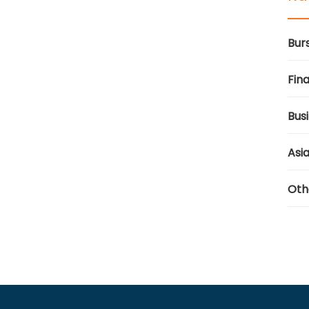
Bur
Fina
Bus
Asi
Oth