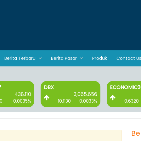
Berita Terbaru
Berita Pasar
Produk
Contact U
7
DBX
ECONOMIC3
438.110
3,065.656
10
0.0035%
10.1130
0.0033%
0.6320
Be