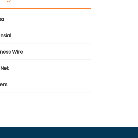
sa
nsial
iness Wire
aNet
ers