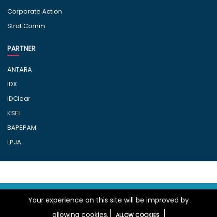
Corporate Action
Strat Comm
PARTNER
ANTARA
IDX
IDClear
KSEI
BAPEPAM
LPJA
© 2010-2025 IMQ - LBKN ANTARA. All right
Your experience on this site will be improved by
reserved.
allowing cookies.
ALLOW COOKIES