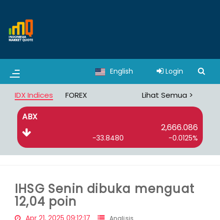
English
Login
IDX Indices
FOREX
Lihat Semua >
ABX
B
2,666.086
-33.8480
-0.0125%
IHSG Senin dibuka menguat
12,04 poin
Apr 21, 2025 09:12:17
Analisis