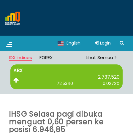
English
Login
IDX Indices
FOREX
Lihat Semua >
ABX
B
2,737.520
72.5340
0.0272%
IHSG Selasa pagi dibuka
menguat 0,60 persen ke
posisi 6.946,85