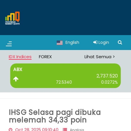
English
Login
IDX Indices
FOREX
Lihat Semua >
ABX
B
2,737.520
72.5340
0.0272%
IHSG Selasa pagi dibuka
melemah 34,33 poin
Oct 28, 2025 09:10:40
Analisis