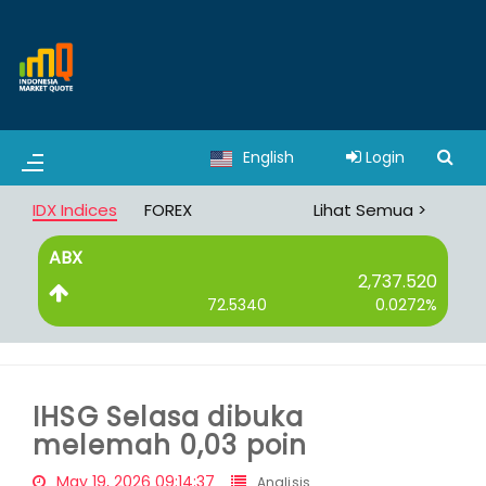
English
Login
IDX Indices
FOREX
Lihat Semua >
ABX
B
2,737.520
72.5340
0.0272%
IHSG Selasa dibuka
melemah 0,03 poin
May 19, 2026 09:14:37
Analisis