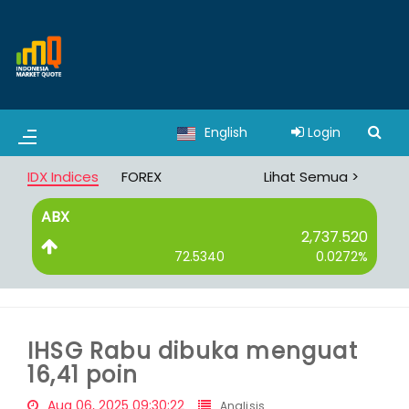
English
Login
IDX Indices
FOREX
Lihat Semua >
ABX
B
2,737.520
72.5340
0.0272%
IHSG Rabu dibuka menguat
16,41 poin
Aug 06, 2025 09:30:22
Analisis