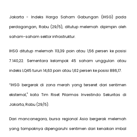
Jakarta - Indeks Harga Saham Gabungan (IHSG) pada
perdagangan, Rabu (29/5), ditutup melemah dipimpin oleh
saham-saham sektor infrastruktur.
IHSG ditutup melemah 113,39 poin atau 1,56 persen ke posisi
7.140,22. Sementara kelompok 45 saham unggulan atau
indeks LQ45 turun 14,63 poin atau 1,62 persen ke posisi 886,17.
“IHSG bergerak di zona merah yang terseret dari sentimen
eksternal," kata Tim Riset Pilarmas Investindo Sekuritas di
Jakarta, Rabu (29/5).
Dari mancanegara, bursa regional Asia bergerak melemah
yang tampaknya dipengaruhi sentimen dari kenaikan imbal