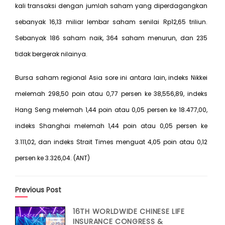
kali transaksi dengan jumlah saham yang diperdagangkan
sebanyak 16,13 miliar lembar saham senilai Rp12,65 triliun.
Sebanyak 186 saham naik, 364 saham menurun, dan 235
tidak bergerak nilainya.
Bursa saham regional Asia sore ini antara lain, indeks Nikkei
melemah 298,50 poin atau 0,77 persen ke 38,556,89, indeks
Hang Seng melemah 1,44 poin atau 0,05 persen ke 18.477,00,
indeks Shanghai melemah 1,44 poin atau 0,05 persen ke
3.111,02, dan indeks Strait Times menguat 4,05 poin atau 0,12
persen ke 3.326,04. (ANT)
Previous Post
16TH WORLDWIDE CHINESE LIFE
INSURANCE CONGRESS &