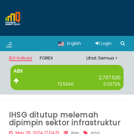
English
Login
IDX Indices
FOREX
Lihat Semua >
ABX
B
2,737.520
72.5340
0.0272%
IHSG ditutup melemah
dipimpin sektor infrastruktur
May 29, 2024 17:04:51
Web
IHSG