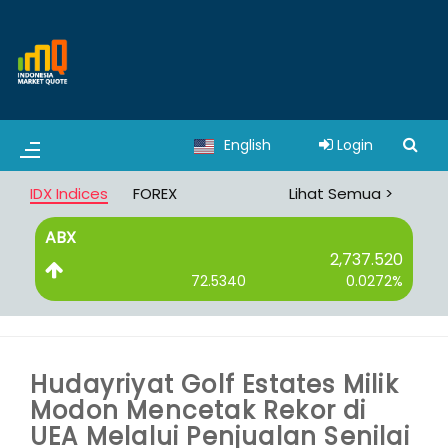
English
Login
IDX Indices
FOREX
Lihat Semua >
ABX
B
2,737.520
72.5340
0.0272%
Hudayriyat Golf Estates Milik
Modon Mencetak Rekor di
UEA Melalui Penjualan Senilai