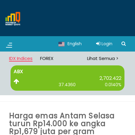
English
Login
IDX Indices
FOREX
Lihat Semua >
ABX
B
2,702.422
37.4360
0.0140%
Harga emas Antam Selasa
turun Rp14.000 ke angka
Rp1,679 juta per gram