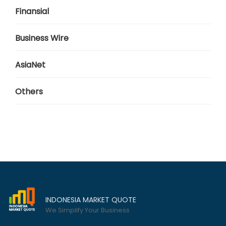
Finansial
Business Wire
AsiaNet
Others
INDONESIA MARKET QUOTE
We Simplify Your Business