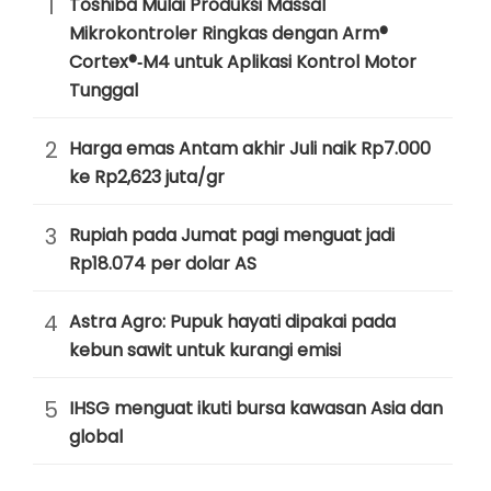
1
Toshiba Mulai Produksi Massal
Mikrokontroler Ringkas dengan Arm®
Cortex®‑M4 untuk Aplikasi Kontrol Motor
Tunggal
2
Harga emas Antam akhir Juli naik Rp7.000
ke Rp2,623 juta/gr
3
Rupiah pada Jumat pagi menguat jadi
Rp18.074 per dolar AS
4
Astra Agro: Pupuk hayati dipakai pada
kebun sawit untuk kurangi emisi
5
IHSG menguat ikuti bursa kawasan Asia dan
global