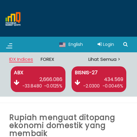
English
Login
IDX Indices
FOREX
Lihat Semua >
BISNIS-27
DBX
6
434.569
3,056.628
%
-2.0300
-0.0046%
1.0850
0.0004%
Rupiah menguat ditopang
ekonomi domestik yang
membaik