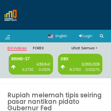
English
Login
IDX Indices
FOREX
Lihat Semua >
BISNIS-27
DBX
0
439.841
3,065.008
%
5.2720
0.0121%
8.3750
0.0027%
Rupiah melemah tipis seiring
pasar nantikan pidato
Gubernur Fed