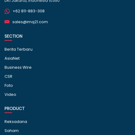
DKI Jakarta, Indonesia 10350
+62 811-883-308
sales@imq21.com
SECTION
Berita Terbaru
AsiaNet
Business Wire
CSR
Foto
Video
PRODUCT
Reksadana
Saham