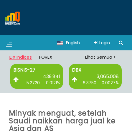
English
Login
IDX Indices
FOREX
Lihat Semua >
BISNIS-27
DBX
0
439.841
3,065.008
%
5.2720
0.0121%
8.3750
0.0027%
Minyak menguat, setelah
Saudi naikkan harga jual ke
Asia dan AS