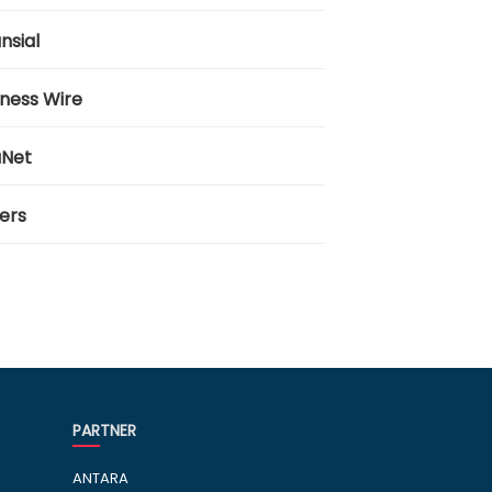
nsial
iness Wire
aNet
ers
PARTNER
ANTARA