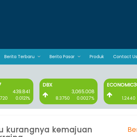
Berita Terbaru
Berita Pasar
Produk
Contact U
ECONOMIC30
ESGQKEHAT
3,065.008
89.256
750
0.0027%
1.2440
0.0141%
1.2620
cu kurangnya kemajuan
Be