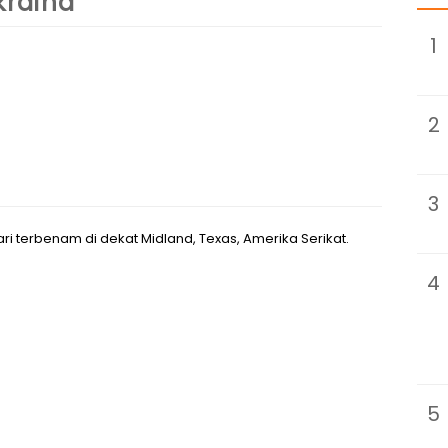
kraina
1
2
3
ri terbenam di dekat Midland, Texas, Amerika Serikat.
4
5