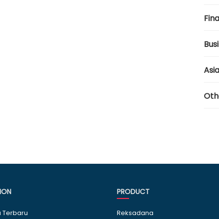
Fina
Bus
Asi
Oth
ION
PRODUCT
a Terbaru
Reksadana