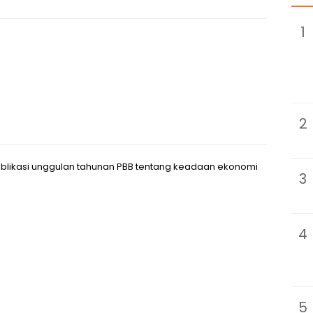
1
2
ublikasi unggulan tahunan PBB tentang keadaan ekonomi
3
4
5