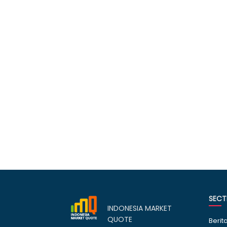
SECT
INDONESIA MARKET
QUOTE
Berit