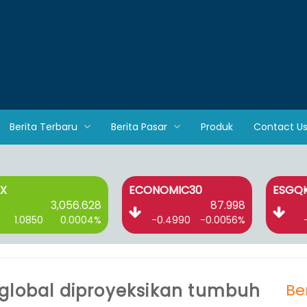
Berita Terbaru
Berita Pasar
Produk
Contact U
ECONOMIC30
ESGQKEHATI
3,056.628
87.998
50
0.0004%
-0.4990
-0.0056%
-0.1110
 global diproyeksikan tumbuh
Be