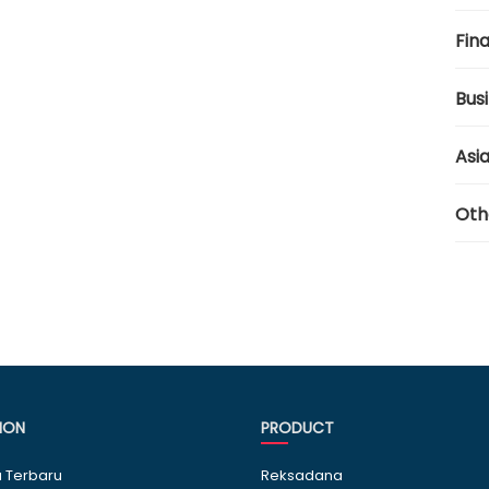
Fina
Bus
Asi
Oth
ION
PRODUCT
a Terbaru
Reksadana