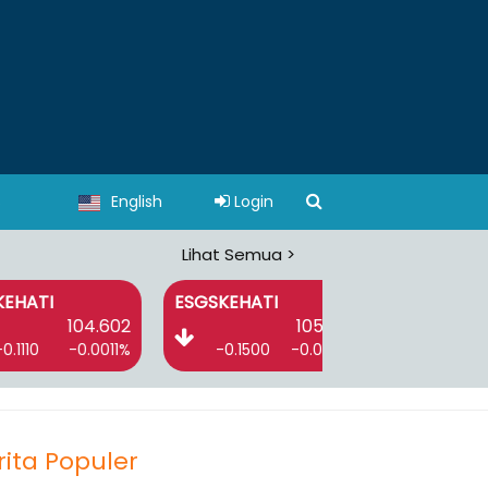
s
English
Login
Lihat Semua >
ESGSKEHATI
I-GRADE
104.602
105.945
1
-0.0011%
-0.1500
-0.0014%
-0.7100
-0
rita Populer