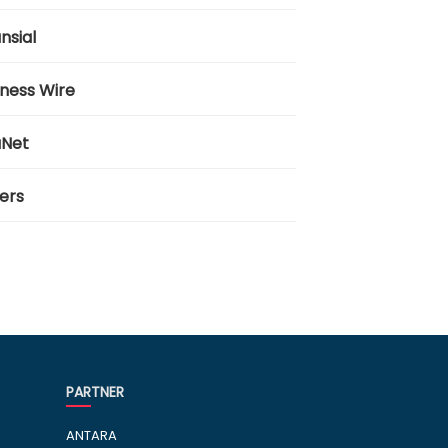
nsial
iness Wire
aNet
ers
PARTNER
ANTARA