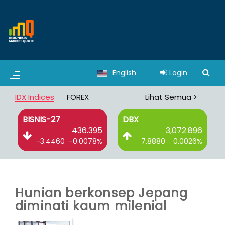
English
Login
IDX Indices
FOREX
Lihat Semua >
BISNIS-27
DBX
3
436.395
3,072.896
%
-3.4460
-0.0078%
7.8880
0.0026%
Hunian berkonsep Jepang
diminati kaum milenial