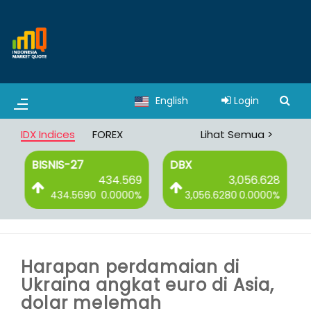
English
Login
IDX Indices
FOREX
Lihat Semua >
BISNIS-27
DBX
6
434.569
3,056.628
%
434.5690
0.0000%
3,056.6280
0.0000%
Harapan perdamaian di
Ukraina angkat euro di Asia,
dolar melemah