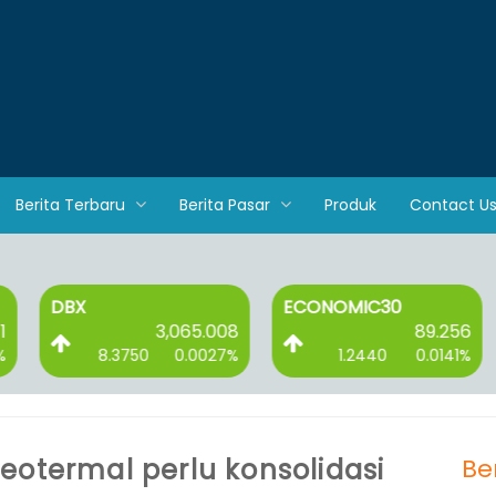
Berita Terbaru
Berita Pasar
Produk
Contact U
ECONOMIC30
ESGQKEHATI
3,065.008
89.256
750
0.0027%
1.2440
0.0141%
1.2620
eotermal perlu konsolidasi
Be