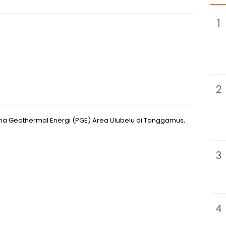
1
2
 Geothermal Energi (PGE) Area Ulubelu di Tanggamus,
3
4