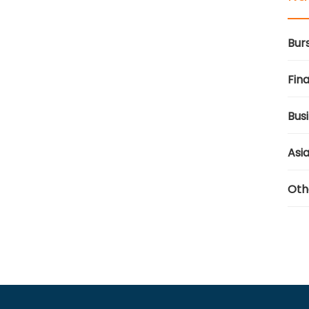
Bur
Fina
Bus
Asi
Oth