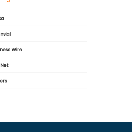
sa
nsial
iness Wire
aNet
ers