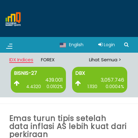
English
Login
IDX Indices
FOREX
Lihat Semua >
BISNIS-27
DBX
3
439.001
3,057.746
%
4.4320
0.0102%
1.1130
0.0004%
Emas turun tipis setelah
data inflasi AS lebih kuat dari
perkiraan