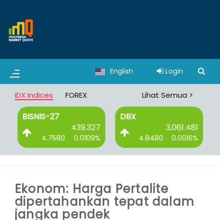
English
Login
IDX Indices
FOREX
Lihat Semua >
BISNIS-27
DBX
8
439.327
3,061.481
%
4.7580
0.0109%
4.8480
0.0016%
Ekonom: Harga Pertalite
dipertahankan tepat dalam
jangka pendek