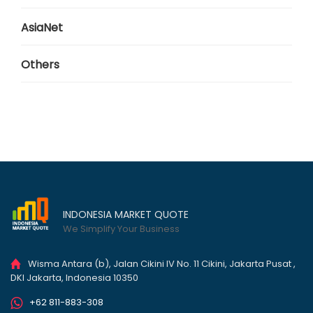
AsiaNet
Others
INDONESIA MARKET QUOTE
We Simplify Your Business
Wisma Antara (b), Jalan Cikini IV No. 11 Cikini, Jakarta Pusat ,
DKI Jakarta, Indonesia 10350
+62 811-883-308