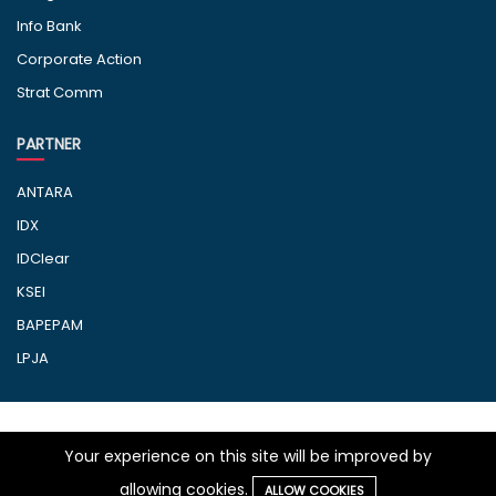
Info Bank
Corporate Action
Strat Comm
PARTNER
ANTARA
IDX
IDClear
KSEI
BAPEPAM
LPJA
Your experience on this site will be improved by
© 2010-2025 IMQ - LBKN ANTARA. All right reserved.
allowing cookies.
ALLOW COOKIES