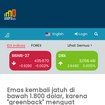
English
Login
IDX Indices
FOREX
Lihat Semua >
BISNIS-27
DBX
8
435.670
3,058.491
%
-0.9290
-0.0021%
2.9480
0.0010%
Emas kembali jatuh di
bawah 1.800 dolar, karena
"greenback" menguat