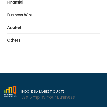
Finansial
Business Wire
AsiaNet
Others
INDONESIA MARKET QUOTE
We Simplify Your Business