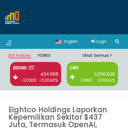
English
Login
IDX Indices
FOREX
Lihat Semua >
BISNIS-27
DBX
6
434.569
3,056.628
%
-2.0300
-0.0046%
1.0850
0.0004%
Eightco Holdings Laporkan
Kepemilikan Sekitar $437
Juta, Termasuk OpenAI,