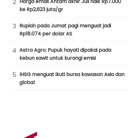
2
Harga emas Antam akhir Juli naik Rp7.000
ke Rp2,623 juta/gr
3
Rupiah pada Jumat pagi menguat jadi
Rp18.074 per dolar AS
4
Astra Agro: Pupuk hayati dipakai pada
kebun sawit untuk kurangi emisi
5
IHSG menguat ikuti bursa kawasan Asia dan
global