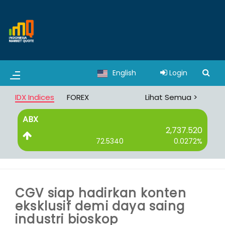
English
Login
IDX Indices
FOREX
Lihat Semua >
ABX
B
2,737.520
72.5340
0.0272%
CGV siap hadirkan konten
eksklusif demi daya saing
industri bioskop