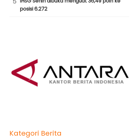
5
IHSG Senin dibuka menguat 36,49 poin ke
posisi 6.272
Kategori Berita