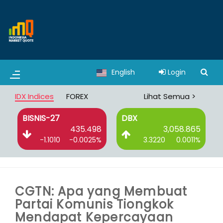
English
Login
IDX Indices
FOREX
Lihat Semua >
BISNIS-27
DBX
9
435.498
3,058.865
%
-1.1010
-0.0025%
3.3220
0.0011%
CGTN: Apa yang Membuat
Partai Komunis Tiongkok
Mendapat Kepercayaan