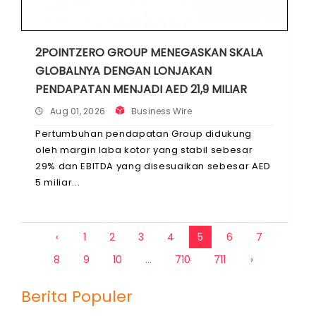
2POINTZERO GROUP MENEGASKAN SKALA
GLOBALNYA DENGAN LONJAKAN
PENDAPATAN MENJADI AED 21,9 MILIAR
Aug 01, 2026
Business Wire
Pertumbuhan pendapatan Group didukung
oleh margin laba kotor yang stabil sebesar
29% dan EBITDA yang disesuaikan sebesar AED
5 miliar
‹
1
2
3
4
5
6
7
8
9
10
...
710
711
›
Berita Populer