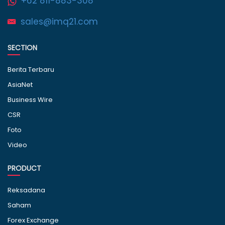
+62 811-883-308
sales@imq21.com
SECTION
Berita Terbaru
AsiaNet
Business Wire
CSR
Foto
Video
PRODUCT
Reksadana
Saham
Forex Exchange