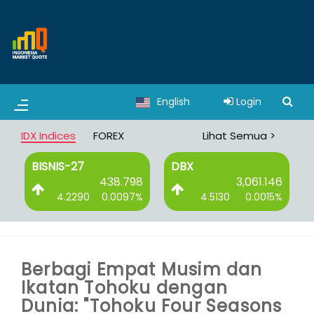
English
Login
IDX Indices
FOREX
Lihat Semua >
BISNIS-27
DBX
6
438.798
3,061.146
%
4.2290
0.0097%
4.5130
0.0015%
Berbagi Empat Musim dan
Ikatan Tohoku dengan
Dunia: "Tohoku Four Seasons