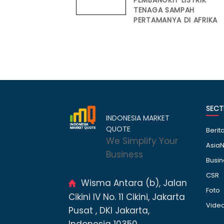
PEMBANGKIT LISTRIK
TENAGA SAMPAH
PERTAMANYA DI AFRIKA
SECT
INDONESIA MARKET
QUOTE
Berit
We Simplify Your
AsiaN
Business
Busin
CSR
Wisma Antara (b), Jalan
Foto
Cikini IV No. 11 Cikini, Jakarta
Vide
Pusat , DKI Jakarta,
Indonesia 10350