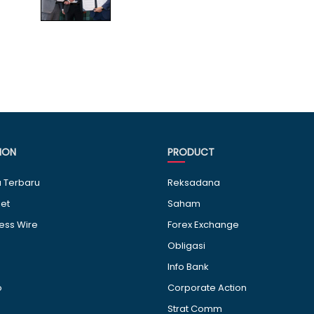
ION
PRODUCT
a Terbaru
Reksadana
et
Saham
ess Wire
Forex Exchange
Obligasi
Info Bank
o
Corporate Action
Strat Comm