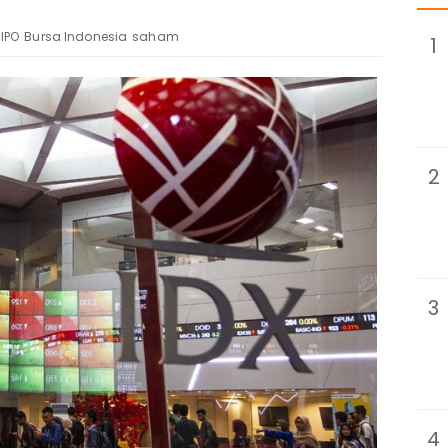
IPO
Bursa Indonesia
saham
1
2
3
4