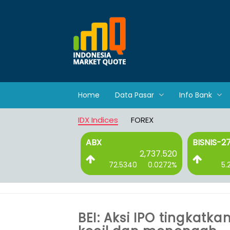
Home
Data Pasar
Info Bank
IDX Indices
FOREX
ABX
BISNIS-2
2,737.520
72.5340
0.0272%
5.
BEI: Aksi IPO tingkatk