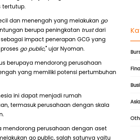
tertutup.
kecil dan menengah yang melakukan
go
Ka
ntungan berupa peningkatan
trust
dari
r sebagai impact penerapan GCG yang
 proses
go public,
" ujar Nyoman.
Bur
rus berupaya mendorong perusahaan
Fina
engah yang memiliki potensi pertumbuhan
Bus
esia ini dapat menjadi rumah
Asi
an, termasuk perusahaan dengan skala
n.
Oth
guna mendorong perusahaan dengan aset
elakukan go public, salah satunya yaitu