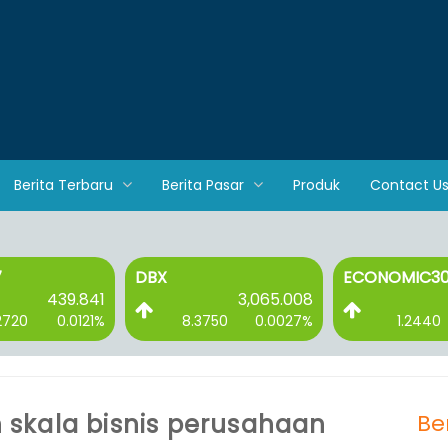
Berita Terbaru
Berita Pasar
Produk
Contact U
7
DBX
ECONOMIC3
439.841
3,065.008
2720
0.0121%
8.3750
0.0027%
1.2440
an skala bisnis perusahaan
Be