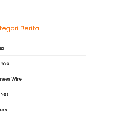
tegori Berita
sa
nsial
iness Wire
aNet
ers