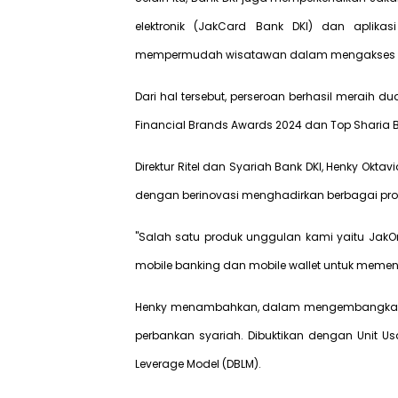
elektronik (JakCard Bank DKI) dan aplik
mempermudah wisatawan dalam mengakses lay
Dari hal tersebut, perseroan berhasil meraih d
Financial Brands Awards 2024 dan Top Sharia B
Direktur Ritel dan Syariah Bank DKI, Henky O
dengan berinovasi menghadirkan berbagai prod
"Salah satu produk unggulan kami yaitu Jak
mobile banking dan mobile wallet untuk memenu
Henky menambahkan, dalam mengembangkan prod
perbankan syariah. Dibuktikan dengan Unit U
Leverage Model (DBLM).