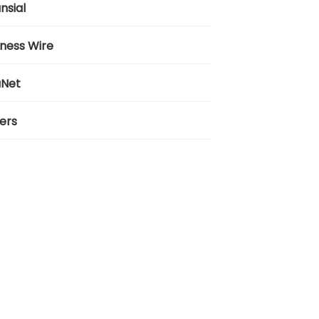
nsial
iness Wire
aNet
ers