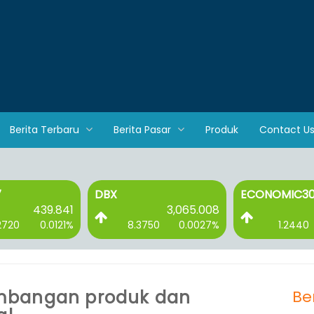
Berita Terbaru
Berita Pasar
Produk
Contact U
7
DBX
ECONOMIC3
439.841
3,065.008
2720
0.0121%
8.3750
0.0027%
1.2440
mbangan produk dan
Be