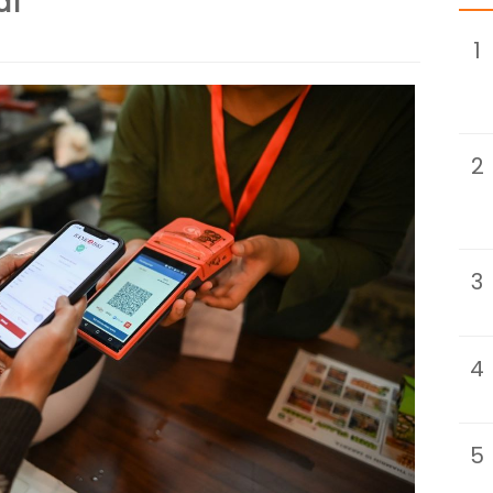
al
1
2
3
4
5