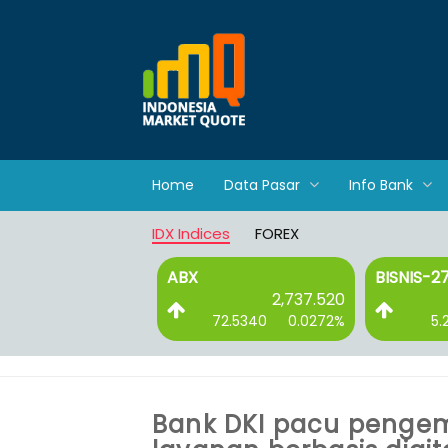
Home
Data Pasar
Info Bank
IDX Indices
FOREX
ABX
BISNIS-2
2,737.520
72.5340
0.0272%
5.
Bank DKI pacu penge