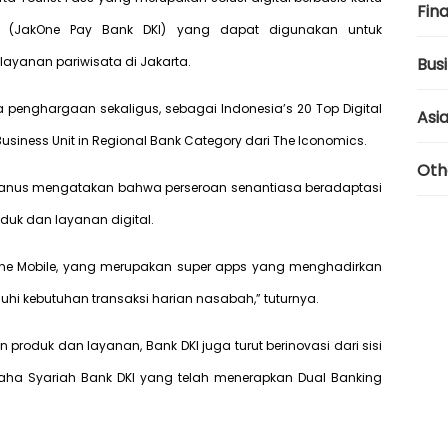
Fina
asi (JakOne Pay Bank DKI) yang dapat digunakan untuk
anan pariwisata di Jakarta.
Bus
ua penghargaan sekaligus, sebagai Indonesia’s 20 Top Digital
Asi
usiness Unit in Regional Bank Category dari The Iconomics.
Oth
ktavianus mengatakan bahwa perseroan senantiasa beradaptasi
uk dan layanan digital.
One Mobile, yang merupakan super apps yang menghadirkan
hi kebutuhan transaksi harian nasabah,” tuturnya.
uk dan layanan, Bank DKI juga turut berinovasi dari sisi
saha Syariah Bank DKI yang telah menerapkan Dual Banking