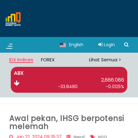
English
Login
IDX Indices
FOREX
Lihat Semua >
ABX
B
2,666.086
-33.8480
-0.0125%
Awal pekan, IHSG berpotensi
melemah
Jan 22, 2024 09:35:37
NewsE
IHSG