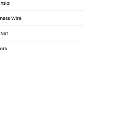
nsial
iness Wire
aNet
ers