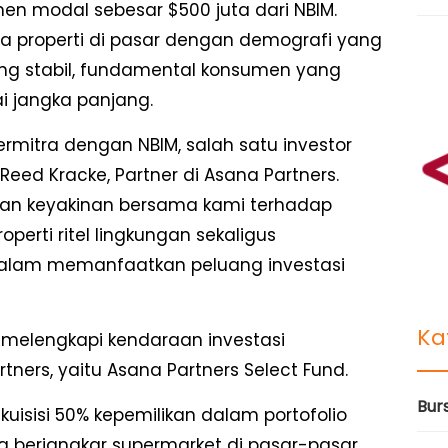
en modal sebesar $500 juta dari NBIM.
da properti di pasar dengan demografi yang
ng stabil, fundamental konsumen yang
ai jangka panjang.
rmitra dengan NBIM, salah satu investor
a Reed Kracke, Partner di Asana Partners.
an keyakinan bersama kami terhadap
perti ritel lingkungan sekaligus
lam memanfaatkan peluang investasi
Ka
 melengkapi kendaraan investasi
ners, yaitu Asana Partners Select Fund.
Bur
kuisisi 50% kepemilikan dalam portofolio
 berjangkar supermarket di pasar-pasar