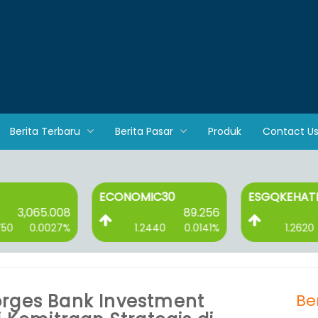
Berita Terbaru
Berita Pasar
Produk
Contact U
ECONOMIC30
ESGQKEHATI
3,065.008
89.256
750
0.0027%
1.2440
0.0141%
1.2620
orges Bank Investment
Be