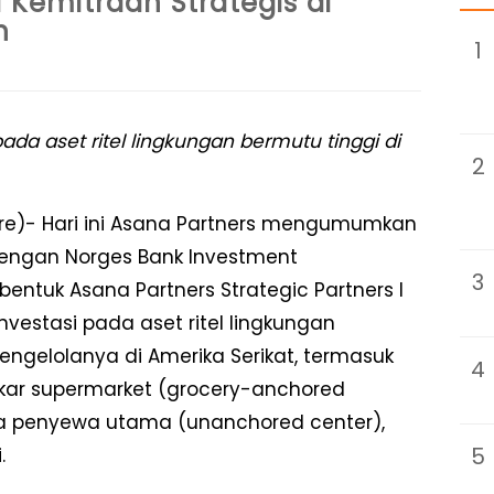
emitraan Strategis di
n
1
ada aset ritel lingkungan bermutu tinggi di
2
ire)- Hari ini Asana Partners mengumumkan
dengan Norges Bank Investment
3
ntuk Asana Partners Strategic Partners I
investasi pada aset ritel lingkungan
ngelolanya di Amerika Serikat, termasuk
4
kar supermarket (grocery-anchored
pa penyewa utama (unanchored center),
5
.