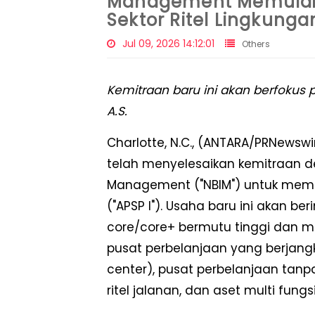
Management Memulai K
Sektor Ritel Lingkunga
Jul 09, 2026 14:12:01
Others
Kemitraan baru ini akan berfokus p
A.S.
Charlotte, N.C., (ANTARA/PRNewsw
telah menyelesaikan kemitraan 
Management ("NBIM") untuk membe
("APSP I"). Usaha baru ini akan ber
core/core+ bermutu tinggi dan me
pusat perbelanjaan yang berjang
center), pusat perbelanjaan tan
ritel jalanan, dan aset multi fungsi