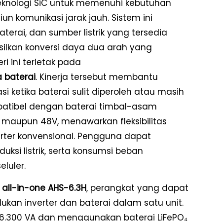
knologi SiC untuk memenuhi kebutuhan
un komunikasi jarak jauh. Sistem ini
erai, dan sumber listrik yang tersedia
ilkan konversi daya dua arah yang
ri ini terletak pada
 baterai
. Kinerja tersebut membantu
 ketika baterai sulit diperoleh atau masih
ompatibel dengan baterai timbal-asam
 maupun 48V, menawarkan fleksibilitas
erter konvensional. Pengguna dapat
ksi listrik, serta konsumsi beban
eluler.
n
all-in-one AHS-6.3H
, perangkat yang dapat
ukan inverter dan baterai dalam satu unit.
n 6.300 VA dan menggunakan baterai LiFePO₄