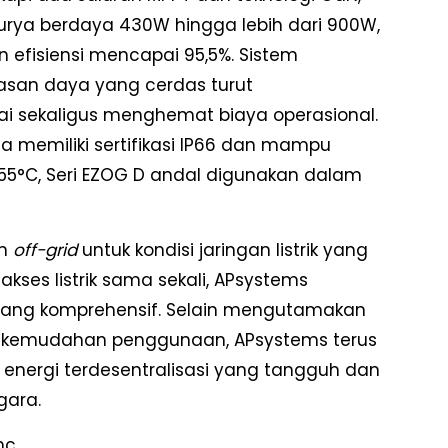
urya berdaya 430W hingga lebih dari 900W,
 efisiensi mencapai 95,5%. Sistem
san daya yang cerdas turut
i sekaligus menghemat biaya operasional.
rta memiliki sertifikasi IP66 dan mampu
55°C, Seri EZOG D andal digunakan dalam
n
off-grid
untuk kondisi jaringan listrik yang
akses listrik sama sekali, APsystems
yang komprehensif. Selain mengutamakan
an kemudahan penggunaan, APsystems terus
nergi terdesentralisasi yang tangguh dan
gara.
nc.