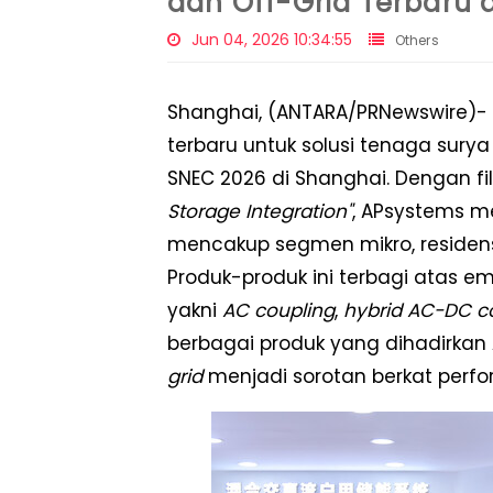
dan Off-Grid Terbaru 
Jun 04, 2026 10:34:55
Others
Shanghai, (ANTARA/PRNewswire)-
terbaru untuk solusi tenaga sur
SNEC 2026 di Shanghai. Dengan fi
Storage Integration"
, APsystems me
mencakup segmen mikro, residensia
Produk-produk ini terbagi atas e
yakni
AC coupling
,
hybrid AC-DC c
berbagai produk yang dihadirkan 
grid
menjadi sorotan berkat perfo