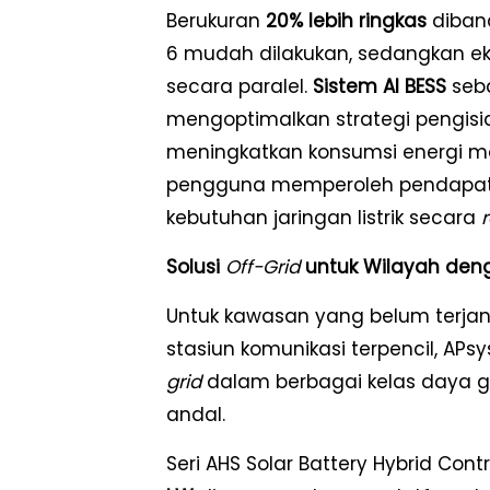
Berukuran
20% lebih ringkas
diband
6 mudah dilakukan, sedangkan ek
secara paralel.
Sistem AI BESS
seb
mengoptimalkan strategi pengis
meningkatkan konsumsi energi man
pengguna memperoleh pendapa
kebutuhan jaringan listrik secara
Solusi
Off-Grid
untuk Wilayah denga
Untuk kawasan yang belum terjang
stasiun komunikasi terpencil, AP
grid
dalam berbagai kelas daya 
andal.
Seri AHS Solar Battery Hybrid Con