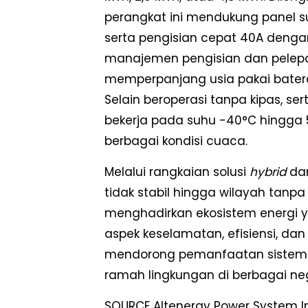
perangkat ini mendukung panel s
serta pengisian cepat 40A dengan
manajemen pengisian dan pelepa
memperpanjang usia pakai batera
Selain beroperasi tanpa kipas, se
bekerja pada suhu -40°C hingga 
berbagai kondisi cuaca.
Melalui rangkaian solusi
hybrid
da
tidak stabil hingga wilayah tanpa 
menghadirkan ekosistem energi 
aspek keselamatan, efisiensi, d
mendorong pemanfaatan sistem e
ramah lingkungan di berbagai ne
SOURCE Altenergy Power System I