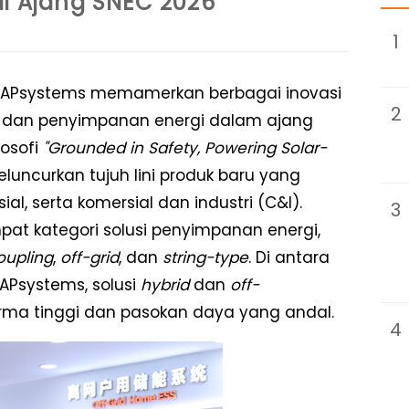
di Ajang SNEC 2026
1
 APsystems memamerkan berbagai inovasi
2
ya dan penyimpanan energi dalam ajang
losofi
"Grounded in Safety, Powering Solar-
luncurkan tujuh lini produk baru yang
l, serta komersial dan industri (C&I).
3
mpat kategori solusi penyimpanan energi,
oupling
,
off-grid
, dan
string-type
. Di antara
APsystems, solusi
hybrid
dan
off-
rma tinggi dan pasokan daya yang andal.
4