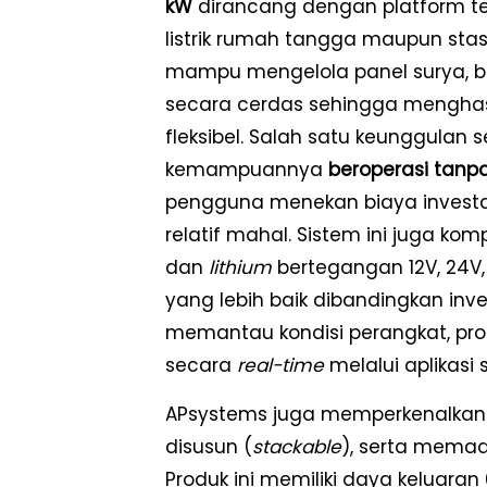
kW
dirancang dengan platform te
listrik rumah tangga maupun stasi
mampu mengelola panel surya, bat
secara cerdas sehingga menghas
fleksibel. Salah satu keunggulan se
kemampuannya
beroperasi tanpa
pengguna menekan biaya investasi
relatif mahal. Sistem ini juga k
dan
lithium
bertegangan 12V, 24V,
yang lebih baik dibandingkan inv
memantau kondisi perangkat, produ
secara
real-time
melalui aplikasi s
APsystems juga memperkenalka
disusun (
stackable
), serta memad
Produk ini memiliki daya keluara