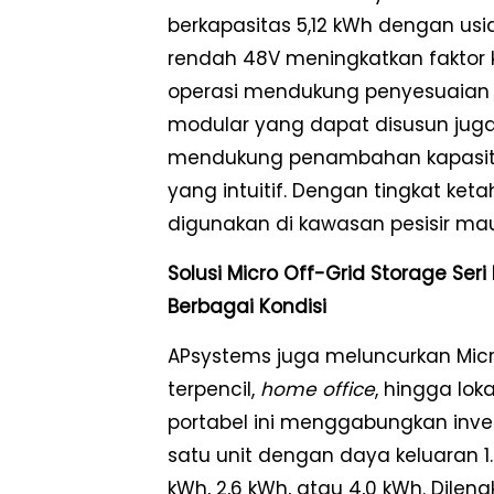
berkapasitas 5,12 kWh dengan usia 
rendah 48V meningkatkan faktor
operasi mendukung penyesuaian 
modular yang dapat disusun juga
mendukung penambahan kapasitas 
yang intuitif. Dengan tingkat ket
digunakan di kawasan pesisir ma
Solusi Micro Off-Grid Storage Ser
Berbagai Kondisi
APsystems juga meluncurkan Micro
terpencil,
home office
, hingga lok
portabel ini menggabungkan inv
satu unit dengan daya keluaran 1.
kWh, 2,6 kWh, atau 4,0 kWh. Dilen