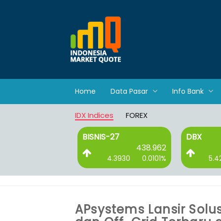
Home
Data Pasar
Info Bank
IDX Indices
FOREX
BISNIS-27
DBX
2,723.058
438.962
58.0720
0.0218%
4.3930
0.0101%
5.4
APsystems Lansir Solu