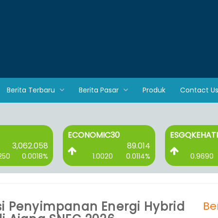
Berita Terbaru
Berita Pasar
Produk
Contact U
ECONOMIC30
ESGQKEHATI
3,062.058
89.014
250
0.0018%
1.0020
0.0114%
0.9690
si Penyimpanan Energi Hybrid
Be