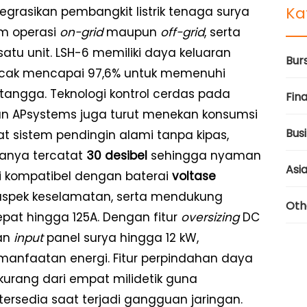
Ka
egrasikan pembangkit listrik tenaga surya
em operasi
on-grid
maupun
off-grid
, serta
tu unit. LSH-6 memiliki daya keluaran
Bur
puncak mencapai 97,6% untuk memenuhi
tangga. Teknologi kontrol cerdas pada
Fina
n APsystems juga turut menekan konsumsi
Bus
kat sistem pendingin alami tanpa kipas,
 hanya tercatat
30 desibel
sehingga nyaman
Asi
ni kompatibel dengan baterai
voltase
spek keselamatan, serta mendukung
Oth
pat hingga 125A. Dengan fitur
oversizing
DC
gan
input
panel surya hingga 12 kW,
anfaatan energi. Fitur perpindahan daya
kurang dari empat milidetik guna
tersedia saat terjadi gangguan jaringan.