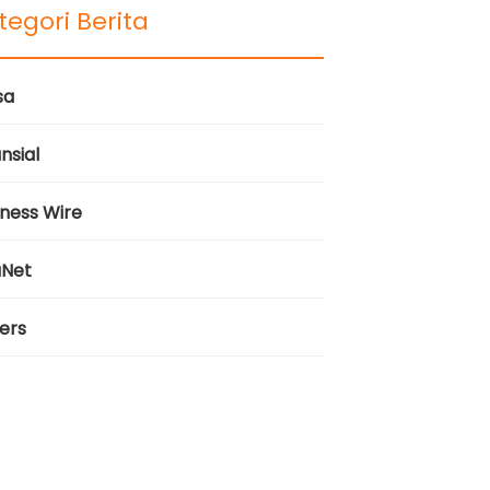
tegori Berita
sa
nsial
iness Wire
aNet
ers