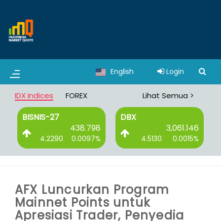
English
Login
IDX Indices
FOREX
Lihat Semua >
BISNIS-27
DBX
6
438.798
3,061.146
%
4.2290
0.0097%
4.5130
0.0015%
AFX Luncurkan Program
Mainnet Points untuk
Apresiasi Trader, Penyedia