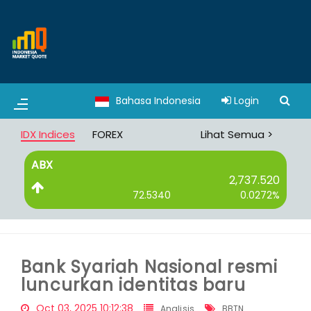
Bahasa Indonesia
Login
IDX Indices
FOREX
Lihat Semua >
ABX
B
2,737.520
72.5340
0.0272%
Bank Syariah Nasional resmi
luncurkan identitas baru
Oct 03, 2025 10:12:38
Analisis
BBTN